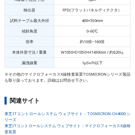
検出器
FPD(フラットパネルディテクタ）
試料テーブル最大外径
400×350mm
傾斜角度
0-60℃
倍率
約10倍~160倍
本体外形寸法 / 重量
W1050×D1050×H1430mm / 約620㎏
漏洩線量
1μSv/h以下
※その他のマイクロフォーカスX線検査装置TOSMICRONシリーズ製品
も取り扱っております。詳細はお問合せ下さい。
関連サイト
東芝ITコントロールシステム ウェブサイト：TOSMICRON-CH4000 シ
リーズ
東芝ITコントロールシステム ウェブサイト：マイクロフォーカスX線検
査装置