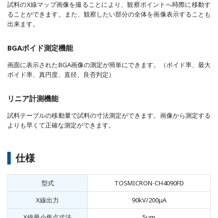
試料のX線マップ画像を撮ることにより、観察ポイントへ時際に移動す
ることができます。また、観察したい部分の全体を画像表示することも
出来ます。
BGAボイド測定機能
画面に表示されたBGA画像の測定が簡単にできます。（ボイド率、最大
ボイド率、真円度、直径、良否判定）
リニア計測機能
試料テーブルの移動量で試料の寸法測定ができます。画像から測定する
よりも早くて正確な測定ができます。
仕様
型式
TOSMICRON-CH4090FD
X線出力
90kV/200μA
X線最小焦点寸法
5μm