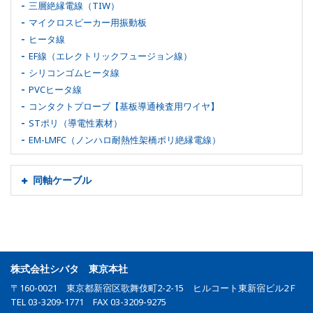
三層絶縁電線（TIW）
マイクロスピーカー用振動板
ヒータ線
EF線（エレクトリックフュージョン線）
シリコンゴムヒータ線
PVCヒータ線
コンタクトプローブ【基板導通検査用ワイヤ】
STポリ（導電性素材）
EM-LMFC（ノンハロ耐熱性架橋ポリ絶縁電線）
同軸ケーブル
株式会社シバタ 東京本社
〒160-0021 東京都新宿区歌舞伎町2-2-15 ヒルコート東新宿ビル2Ｆ
TEL 03-3209-1771 FAX 03-3209-9275