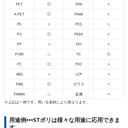
PET
◎
PA6
○
A-PET
◎
PA66
○
PE
○
PES
○
PS
◎
PEEK
○
PP
○
PEI
○
POM
△
PI
◎
PC
◎
PVC
×
ABS
○
LCP
×
PAN
◎
ガラス
×
PMMA
△
金属
×
※上記は一例です。用いる基材により異なります。
用途例•••STポリは様々な用途に応用できま
す