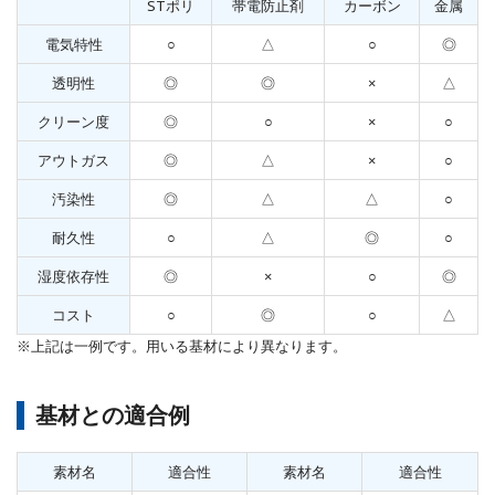
STポリ
帯電防止剤
カーボン
金属
電気特性
○
△
○
◎
透明性
◎
◎
×
△
クリーン度
◎
○
×
○
アウトガス
◎
△
×
○
汚染性
◎
△
△
○
耐久性
○
△
◎
○
湿度依存性
◎
×
○
◎
コスト
○
◎
○
△
※上記は一例です。用いる基材により異なります。
基材との適合例
素材名
適合性
素材名
適合性