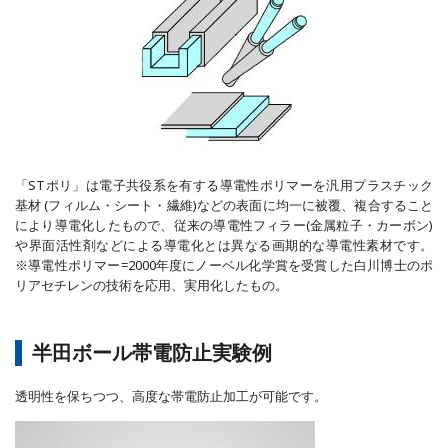
「STポリ」は電子共役系を有する導電性ポリマーを汎用プラスチック
基材 (フィルム・シート・繊維)などの表面に均一に被覆、複合すること
により導電化したもので、従来の導電性フィラー(金属粒子・カーボン)
や界面活性剤などによる導電化とは異なる画期的な導電性素材です。
※導電性ポリマー=2000年度にノーベル化学賞を受賞した白川博士のポ
リアセチレンの技術を応用、実用化したもの。
半田ボール帯電防止実験例
透明性を保ちつつ、高度な帯電防止加工が可能です。