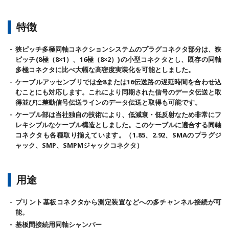
特徴
狭ピッチ多極同軸コネクションシステムのプラグコネクタ部分は、狭
ピッチ(8極（8×1）、16極（8×2）)の小型コネクタとし、既存の同軸
多極コネクタに比べ大幅な高密度実装化を可能としました。
ケーブルアッセンブリでは全8または16伝送路の遅延時間を合わせ込
むことにも対応します。これにより同期された信号のデータ伝送と取
得並びに差動信号伝送ラインのデータ伝送と取得も可能です。
ケーブル部は当社独自の技術により、低減衰・低反射なため非常にフ
レキシブルなケーブル構造としました。このケーブルに適合する同軸
コネクタも各種取り揃えています。（1.85、2.92、SMAのプラグジ
ャック、SMP、SMPMジャックコネクタ）
用途
プリント基板コネクタから測定装置などへの多チャンネル接続が可
能。
基板間接続用同軸シャンパー